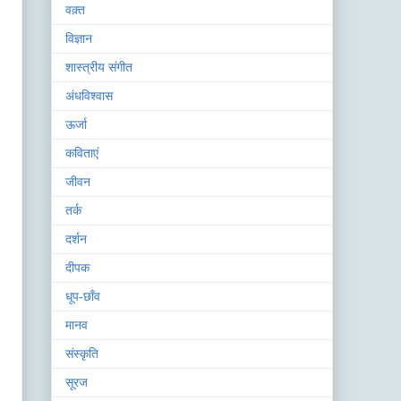
वक़्त
विज्ञान
शास्त्रीय संगीत
अंधविश्वास
ऊर्जा
कविताएं
जीवन
तर्क
दर्शन
दीपक
धूप-छाँव
मानव
संस्कृति
सूरज