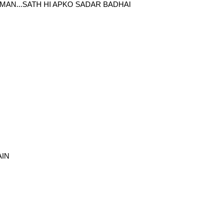
AMAN...SATH HI APKO SADAR BADHAI
AIN