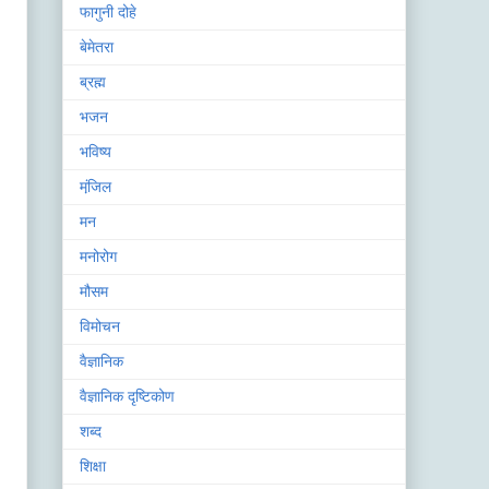
फागुनी दोहे
बेमेतरा
ब्रह्म
भजन
भविष्य
मंजि़ल
मन
मनोरोग
मौसम
विमोचन
वैज्ञानिक
वैज्ञानिक दृष्टिकोण
शब्द
शिक्षा