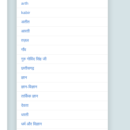
arth
kabir
अतीत
आरती
ग़ज़ल
गाँव
गुरु गोविंद सिंह जी
छत्तीसगढ़
ज्ञान
ज्ञान-विज्ञान
तार्किक ज्ञान
देवता
धरती
धर्म और विज्ञान