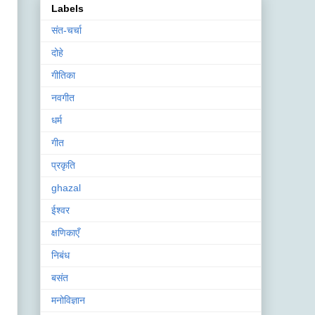
Labels
संत-चर्चा
दोहे
गीतिका
नवगीत
धर्म
गीत
प्रकृति
ghazal
ईश्वर
क्षणिकाएँ
निबंध
बसंत
मनोविज्ञान